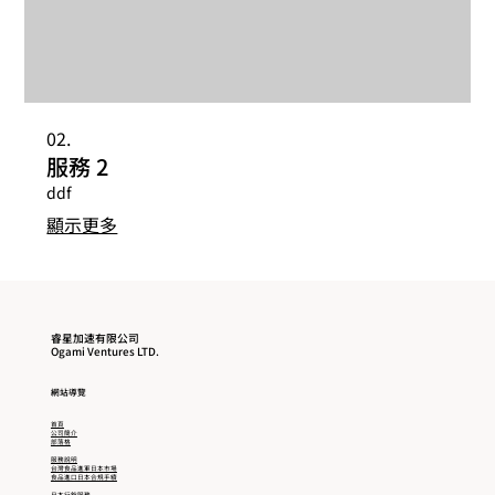
02.
服務 2
ddf
顯示更多
睿星加速有限公司
Ogami Ventures LTD.
​網站導覽
首頁
公司簡介
部落格
服務說明
台灣食品進軍日本市場
食品進口日本合規手續
日本行銷服務