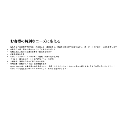
お客様の特別なニーズに応える
私たちは「お客様の特別なニーズに応える」理念のもと、豊富な経験と専門知識を活かし、オーダーメイドのサービスを提供します。
会社設立支援：現地市場へのスムーズな進出をサポート
化粧品輸出入代行：迅速に新市場へ製品を届けます
IT半導体協力支援
ビジネスマッチング・プロジェクト管理：円滑な進行を実現
イベント・展示会サポート：魅力的なイベントを実施
人材手配：通訳や司会など専門人材を提供
市場調査・規制アドバイス：現地情報を提供
Ogami Ventureは、企業創業から市場拡大まで、信頼できるサポートでビジネス成長を支援します。今すぐお問い合わせください！
ビジネスの可能性を広げるパートナーとして、私たちを選びましょう！