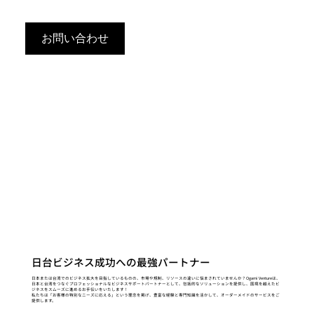
お問い合わせ
日台ビジネス成功への最強パートナー
日本または台湾でのビジネス拡大を目指しているものの、市場や規制、リソースの違いに悩まされていませんか？Ogami Ventureは、
日本と台湾をつなぐプロフェッショナルなビジネスサポートパートナーとして、包括的なソリューションを提供し、国境を越えたビ
ジネスをスムーズに進めるお手伝いをいたします！
私たちは「お客様の特別なニーズに応える」という理念を掲げ、豊富な経験と専門知識を活かして、オーダーメイドのサービスをご
提供します。