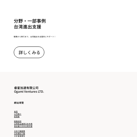
分野・一部事例
台湾進出支援
戦略から実行まで、台湾進出を全面的にサポート！
詳しくみる
睿星加速有限公司
Ogami Ventures LTD.
​網站導覽
首頁
公司簡介
部落格
服務說明
台灣食品進軍日本市場
食品進口日本合規手續
日本行銷服務
日本網紅行銷
日本電梯廣告